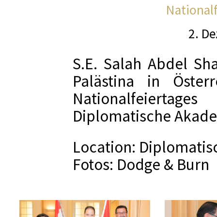
Nationalf
NEUE B
2. D
VERT
S.E. Salah Abdel Sha
LUXURY
Palästina in Öster
Nationalfeiertage
Diplomatische Akade
CD PRÄSE
Location: Diplomati
CD PRÄSEN
Fotos: Dodge & Burn
CD PRESEN
STAR
50 JA