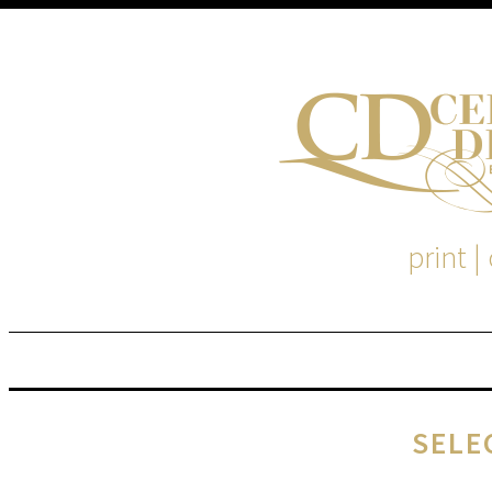
print |
M
S
SELE
EM