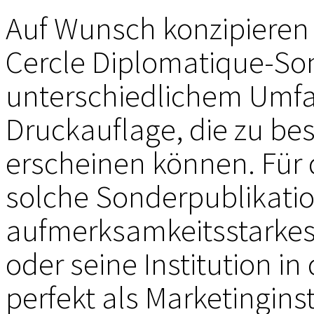
Auf Wunsch konzipieren 
NEUE B
Cercle Diplomatique-So
VERT
unterschiedlichem Umfan
LUXURY
Druckauflage, die zu b
erscheinen können. Für 
CD PRÄSE
solche Sonderpublikatio
CD PRÄSEN
aufmerksamkeitsstarkes
CD PRESEN
oder seine Institution in
STAR
perfekt als Marketingin
50 JA