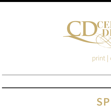
print |
M
S
SP
EM