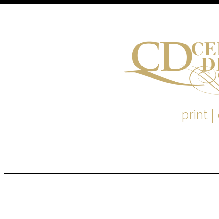
print |
M
S
EM