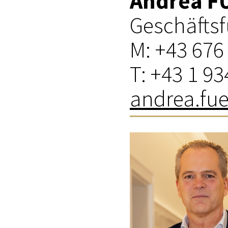
Andrea 
MEDIADAT
Geschäftsf
K
M: +43 676
T: +43 1 93
andrea.fue