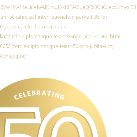
IFJVYBVw4kw?fbclid=IwAR1mul9kIdPACfueQRx8CnCJezx3mws
um-50-jahre-auf-internationalem-parkett-85757
0-years-cercle-diplomatique/
a/cercle-diplomatique-feiert-seinen-50er-41860.html
6053/cercle-diplomatique-feiert-50-jahr-jubilaeum/
iplomatique/