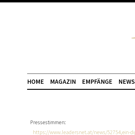
HOME
MAGAZIN
EMPFÄNGE
NEWS
Pressestimmen:
https://www.leadersnet.at/news/52754,ein-d