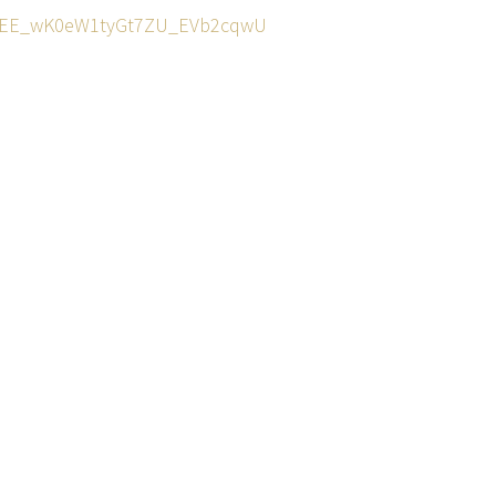
F3fEE_wK0eW1tyGt7ZU_EVb2cqwU