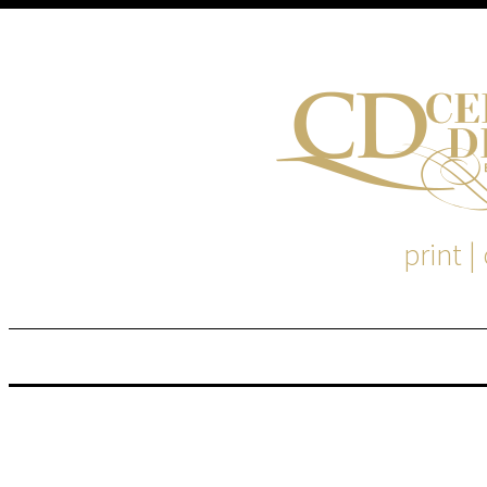
print |
M
S
EM