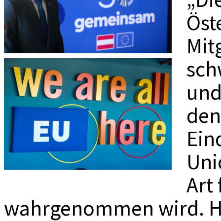
MEDIADAT
Öst
K
Mit
sch
und
den
Ein
Uni
Art
wahrgenommen wird. Hie