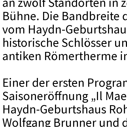
an zwölf Standorten in
Bühne. Die Bandbreite d
vom Haydn-Geburtshaus
historische Schlösser u
antiken Römertherme i
Einer der ersten Progr
Saisoneröffnung „Il Maes
Haydn-Geburtshaus Rohr
Wolfgang Brunner und d