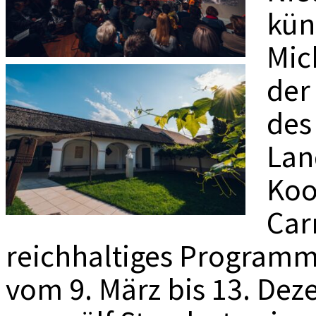
MEDIADAT
kün
K
Mic
der
des
Lan
Koo
Car
reichhaltiges Programm
vom 9. März bis 13. De