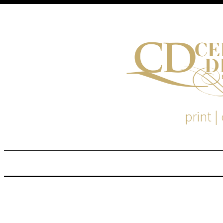
print |
M
S
EM