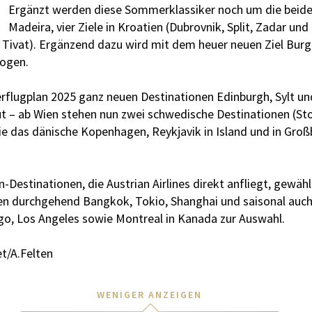
Ergänzt werden diese Sommerklassiker noch um die beide
Madeira, vier Ziele in Kroatien (Dubrovnik, Split, Zadar un
Tivat). Ergänzend dazu wird mit dem heuer neuen Ziel Burg
ogen.
lugplan 2025 ganz neuen Destinationen Edinburgh, Sylt un
t – ab Wien stehen nun zwei schwedische Destinationen (St
ie das dänische Kopenhagen, Reykjavik in Island und in Gro
Destinationen, die Austrian Airlines direkt anfliegt, gewäh
sien durchgehend Bangkok, Tokio, Shanghai und saisonal au
o, Los Angeles sowie Montreal in Kanada zur Auswahl.
t/A.Felten
WENIGER ANZEIGEN