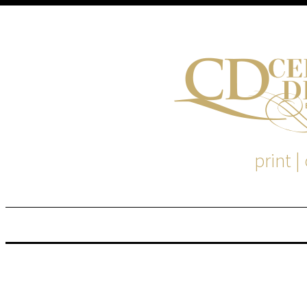
print |
M
S
EM