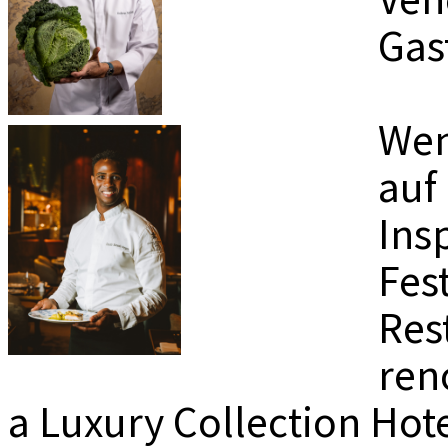
MEDIADAT
Gas
K
Wen
auf
Insp
Fes
Res
ren
a Luxury Collection Hote