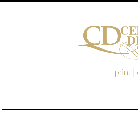
print |
M
S
EM