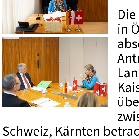
MEDIADAT
Die
K
in 
abs
Ant
Lan
Kai
übe
zwi
Schweiz, Kärnten betrach