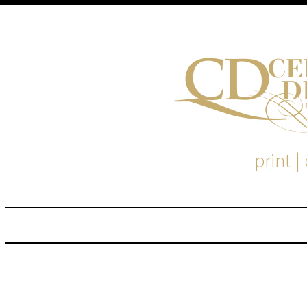
print |
M
S
EM