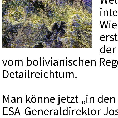
MEDIADAT
int
K
Wie
ers
der
vom bolivianischen Re
Detailreichtum.
Man könne jetzt „in den
ESA-Generaldirektor Jo