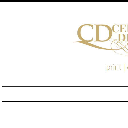
print |
M
S
EM