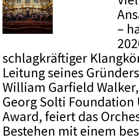
MEDIADAT
Ans
K
– h
2020
schlagkräftiger Klangkör
Leitung seines Gründer
William Garfield Walker,
Georg Solti Foundation 
Award, feiert das Orches
Bestehen mit einem be