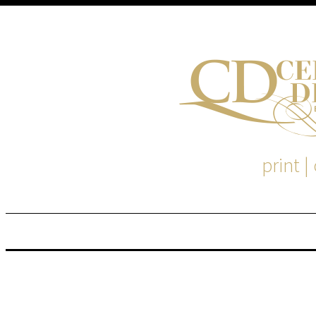
print |
M
S
EM