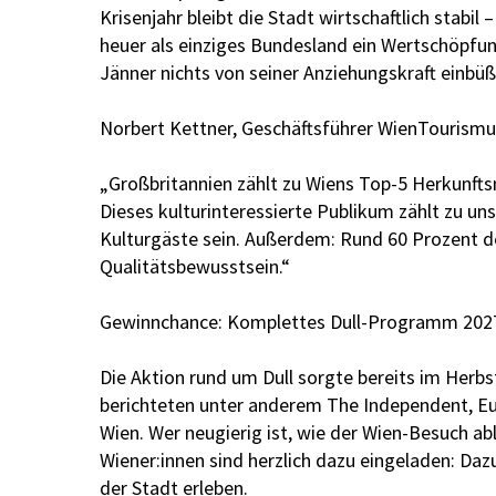
Krisenjahr bleibt die Stadt wirtschaftlich stabi
heuer als einziges Bundesland ein Wertschöpfun
Jänner nichts von seiner Anziehungskraft einbüß
Norbert Kettner, Geschäftsführer WienTourismu
„Großbritannien zählt zu Wiens Top-5 Herkunfts
Dieses kulturinteressierte Publikum zählt zu un
Kulturgäste sein. Außerdem: Rund 60 Prozent de
Qualitätsbewusstsein.“
Gewinnchance: Komplettes Dull-Programm 2027
Die Aktion rund um Dull sorgte bereits im Herbs
berichteten unter anderem The Independent, Euro
Wien. Wer neugierig ist, wie der Wien-Besuch abl
Wiener:innen sind herzlich dazu eingeladen: Da
der Stadt erleben.