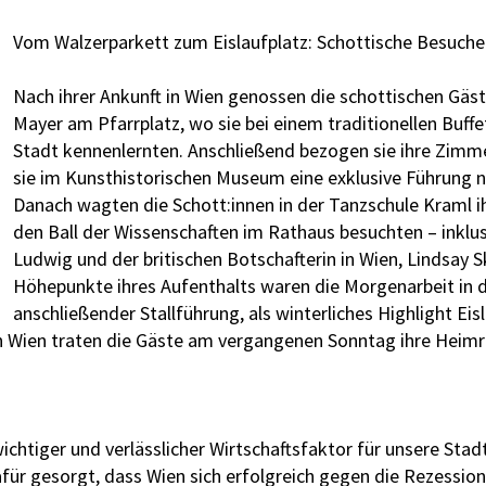
Vom Walzerparkett zum Eislaufplatz: Schottische Besuch
Nach ihrer Ankunft in Wien genossen die schottischen Gäs
Mayer am Pfarrplatz, wo sie bei einem traditionellen Buffe
Stadt kennenlernten. Anschließend bezogen sie ihre Zimm
sie im Kunsthistorischen Museum eine exklusive Führung n
Danach wagten die Schott:innen in der Tanzschule Kraml i
den Ball der Wissenschaften im Rathaus besuchten – inklu
Ludwig und der britischen Botschafterin in Wien, Lindsay S
Höhepunkte ihres Aufenthalts waren die Morgenarbeit in d
anschließender Stallführung, als winterliches Highlight Ei
in Wien traten die Gäste am vergangenen Sonntag ihre Heimr
chtiger und verlässlicher Wirtschaftsfaktor für unsere Stadt
afür gesorgt, dass Wien sich erfolgreich gegen die Rezessio