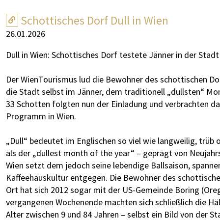
Schottisches Dorf Dull in Wien
26.01.2026
Dull in Wien: Schottisches Dorf testete Jänner in der Stadt
Der WienTourismus lud die Bewohner des schottischen Dorf
die Stadt selbst im Jänner, dem traditionell „dullsten“ Mon
33 Schotten folgten nun der Einladung und verbrachten d
Programm in Wien.
„Dull“ bedeutet im Englischen so viel wie langweilig, trüb o
als der „dullest month of the year“ – geprägt von Neujah
Wien setzt dem jedoch seine lebendige Ballsaison, spann
Kaffeehauskultur entgegen. Die Bewohner des schottischen
Ort hat sich 2012 sogar mit der US-Gemeinde Boring (O
vergangenen Wochenende machten sich schließlich die Hälf
Alter zwischen 9 und 84 Jahren – selbst ein Bild von der St