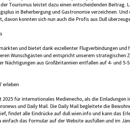
l – der Tourismus leistet dazu einen entscheidenden Beitrag. 
gsplus in Beherbergung und Gastronomie verzeichnen. Und da
t, davon konnten sich nun auch die Profis aus Dull überzeuge
s
märkten und bietet dank exzellenter Flugverbindungen und h
seren Wunschgästen und entspricht unserem strategischen Zie
r Nächtigungen aus Großbritannien entfallen auf 4- und 5-St
 erleben
t 2025 für internationales Medienecho, als die Einladungen i
news und Daily Mail. Die Daily Mail begleitete die Bewohner
ief, findet alle Eindrücke auf dull.wien.info und kann das Er
zu einfach das Formular auf der Website ausfüllen und im J