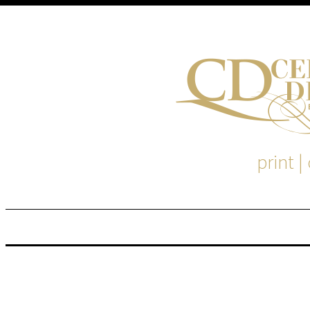
print |
M
S
EM