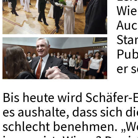
MEDIADAT
Wie
K
Auc
Star
Pub
er 
Bis heute wird Schäfer-E
es aushalte, dass sich d
schlecht benehmen. „W