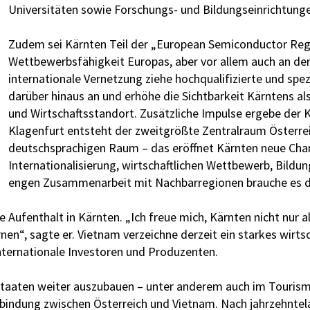
Universitäten sowie Forschungs- und Bildungseinrichtunge
Zudem sei Kärnten Teil der „European Semiconductor Regio
Wettbewerbsfähigkeit Europas, aber vor allem auch an der 
internationale Vernetzung ziehe hochqualifizierte und spez
darüber hinaus an und erhöhe die Sichtbarkeit Kärntens a
und Wirtschaftsstandort. Zusätzliche Impulse ergebe der
Klagenfurt entsteht der zweitgrößte Zentralraum Österre
deutschsprachigen Raum – das eröffnet Kärnten neue Chan
Internationalisierung, wirtschaftlichen Wettbewerb, Bildu
engen Zusammenarbeit mit Nachbarregionen brauche es da
e Aufenthalt in Kärnten. „Ich freue mich, Kärnten nicht nur 
nen“, sagte er. Vietnam verzeichne derzeit ein starkes wirt
nternationale Investoren und Produzenten.
EU-Staaten weiter auszubauen – unter anderem auch im Touri
rbindung zwischen Österreich und Vietnam. Nach jahrzehntel