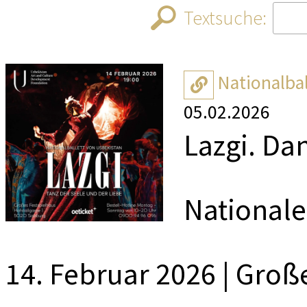
Textsuche:
NEUE B
VERT
Nationalbal
LUXURY
05.02.2026
Lazgi. Da
CD PRÄSE
Nationale
CD PRÄSEN
CD PRESEN
STAR
14. Februar 2026 | Groß
50 JA