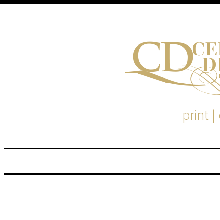
print |
M
S
EM