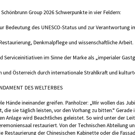
 Schönbrunn Group 2026 Schwerpunkte in vier Feldern:
 zur Bedeutung des UNESCO-Status und zur Verantwortung i
 Restaurierung, Denkmalpflege und wissenschaftliche Arbeit.
 Serviceinitiativen im Sinne der Marke als „imperialer Gastg
 und Österreich durch internationale Strahlkraft und kultur
UNDAMENT DES WELTERBES
e Hände ineinander greifen. Panholzer: „Wir wollen das Jub
, die sie täglich leisten, vor den Vorhang zu bitten.“ Gerade
n Anlage wird Beachtliches geleistet. So wird unter der Lei
emoniensaal restauriert. Von der Technischen Abteilung un
ie Restaurierung der Chinesischen Kabinette oder die Fassad