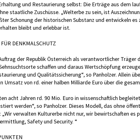
Erhaltung und Restaurierung selbst: Die Erträge aus dem lau
e staatliche Zuschüsse. „Welterbe zu sein, ist Auszeichnung
ter Schonung der historischen Substanz und entwickeln es 
lten bleibt und erlebbar ist.
E FÜR DENKMALSCHUTZ
uftrag der Republik Österreich als verantwortlicher Träger 
 Sehnsuchtsorte schaffen und daraus Wertschöpfung erzeugen.
aurierung und Qualitätssicherung“, so Panholzer. Allein übe
n Umsatz von rd. einer halben Milliarde Euro über die gesam
ten acht Jahren rd. 90 Mio. Euro in wissenschaftlich begleite
iert werden“, so Panholzer. Dieses Modell, das ohne öffe
„Wir verwalten Kulturerbe nicht nur, wir bewirtschaften es
rmittlung, Safety und Security. “
EPUNKTEN