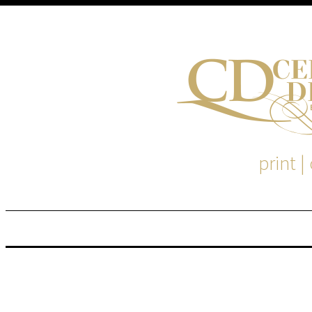
print |
M
S
EM