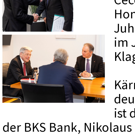
MEDIADAT
Hon
K
Juh
im 
Kla
Kär
deu
ist
der BKS Bank, Nikolaus