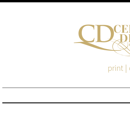
print |
M
S
EM