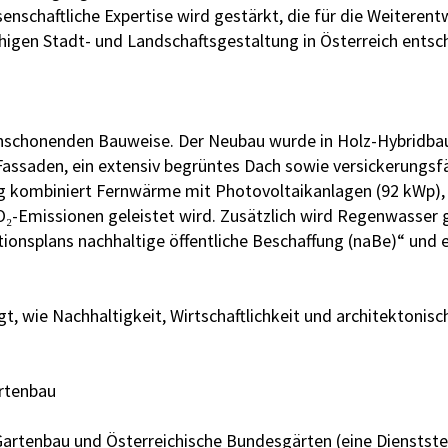
enschaftliche Expertise wird gestärkt, die für die Weiterent
igen Stadt- und Landschaftsgestaltung in Österreich entsch
schonenden Bauweise. Der Neubau wurde in Holz-Hybridbauw
assaden, ein extensiv begrüntes Dach sowie versickerungsf
ng kombiniert Fernwärme mit Photovoltaikanlagen (92 kWp), 
₂-Emissionen geleistet wird. Zusätzlich wird Regenwasser
ionsplans nachhaltige öffentliche Beschaffung (naBe)“ und e
, wie Nachhaltigkeit, Wirtschaftlichkeit und architektonisch
rtenbau
 Gartenbau und Österreichische Bundesgärten (eine Dienstst