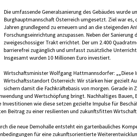
Die umfassende Generalsanierung des Gebäudes wurde un
Burghauptmannschaft Österreich umgesetzt. Ziel war es, d
Jahren grundlegend zu erneuern und an die steigenden A
Forschungseinrichtung anzupassen. Neben der Sanierung 
zweigeschossiger Trakt errichtet. Der um 2.400 Quadratm
barrierefrei zugänglich und umfasst zusätzliche Unterrich
Insgesamt wurden 10 Millionen Euro investiert.
Wirtschaftsminister Wolfgang Hattmannsdorfer: „„Diese In
Wirtschaftsstandort Österreich: Wir stärken hier gezielt 
sichern damit die Fachkräftebasis von morgen. Gerade in 
 Anwendung und Wertschöpfung bringt. Nachhaltiges Bauen, 
che Investitionen wie diese setzen gezielte Impulse für Besch
n Beitrag zu einer resilienten und zukunftsfitten Wirtschaft
urch die neue Demohalle entsteht ein gartenbauliches Kom
menbedingungen für eine zukunftsorientierte Weiterentwicklu