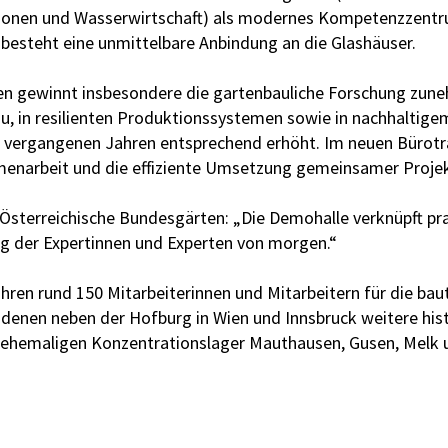
gionen und Wasserwirtschaft) als modernes Kompetenzzentr
besteht eine unmittelbare Anbindung an die Glashäuser.
n gewinnt insbesondere die gartenbauliche Forschung zune
, in resilienten Produktionssystemen sowie in nachhaltigem
n vergangenen Jahren entsprechend erhöht. Im neuen Bürotr
menarbeit und die effiziente Umsetzung gemeinsamer Projekt
 Österreichische Bundesgärten: „Die Demohalle verknüpft pr
ng der Expertinnen und Experten von morgen.“
hren rund 150 Mitarbeiterinnen und Mitarbeitern für die ba
u denen neben der Hofburg in Wien und Innsbruck weitere his
 ehemaligen Konzentrationslager Mauthausen, Gusen, Melk 