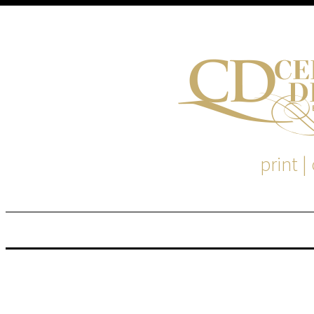
print |
M
S
EM