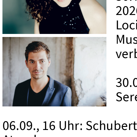
MEDIADAT
202
K
Loc
Mus
ver
30.0
Ser
06.09., 16 Uhr: Schuber