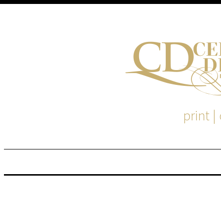
print |
M
S
EM