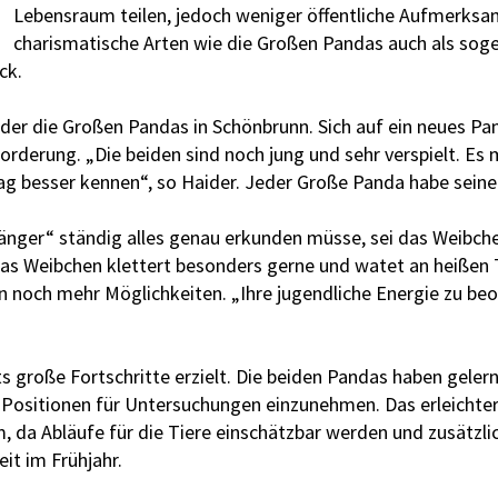
Lebensraum teilen, jedoch weniger öffentliche Aufmerksa
charismatische Arten wie die Großen Pandas auch als sog
ck.
der die Großen Pandas in Schönbrunn. Sich auf ein neues Pan
rderung. „Die beiden sind noch jung und sehr verspielt. Es 
Tag besser kennen“, so Haider. Jeder Große Panda habe sein
nger“ ständig alles genau erkunden müsse, sei das Weibche
 Das Weibchen klettert besonders gerne und watet an heißen
och mehr Möglichkeiten. „Ihre jugendliche Energie zu beob
 große Fortschritte erzielt. Die beiden Pandas haben geler
e Positionen für Untersuchungen einzunehmen. Das erleichter
, da Abläufe für die Tiere einschätzbar werden und zusätzl
eit im Frühjahr.