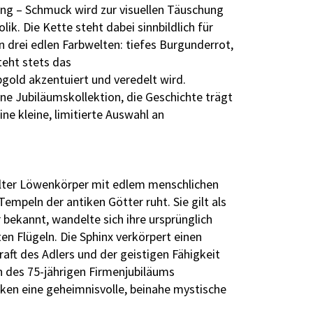
kung – Schmuck wird zur visuellen Täuschung
. Die Kette steht dabei sinnbildlich für
in drei edlen Farbwelten: tiefes Burgunderrot,
teht stets das
gold akzentuiert und veredelt wird.
ine Jubiläumskollektion, die Geschichte trägt
ine kleine, limitierte Auswahl an
ügelter Löwenkörper mit edlem menschlichen
empeln der antiken Götter ruht. Sie gilt als
r bekannt, wandelte sich ihre ursprünglich
en Flügeln. Die Sphinx verkörpert einen
aft des Adlers und der geistigen Fähigkeit
h des 75-jährigen Firmenjubiläums
cken eine geheimnisvolle, beinahe mystische