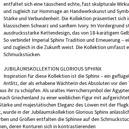
entfaltet sich eine täuschend echte, fast skulpturale Wir
und zugleich zur Hommage an Handwerkskunst und Symbolik
Stärke und Verbundenheit. Die Kollektion präsentiert sich 
klassischem Schwarz und sanftem Ivory. Im Vordergrund s
ausdrucksstarke Kettendesign, das von 18-karätigem Gelb
So verbindet Imperial Sphinx Tradition und Erneuerung – e
und zugleich in die Zukunft weist. Die Kollektion umfasst e
Schmuckstücken.
JUBILÄUMSKOLLEKTION GLORIOUS SPHINX
Inspiration für diese Kollektion ist die Sphinx – ein gefl
Antlitz, der als erhabene Wächterin des Absoluten vor den T
 aus ihr zu schöpfen. Als uraltes Herrschersymbol der Ägypte
ach Griechenland zu einer weiblichen Figur mit aufgerichtet
Stärke und majestätischen Eleganz des Löwen mit der Flugkr
wurde in der Jubiläumskollektion Glorious Sphinx anlässlic
 Farben und Größen entfalten die Sphinxe auf den Schmuckstü
chen, deren Konturen sich in kontrastierenden