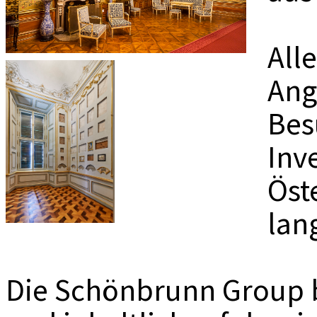
MEDIADAT
K
All
Ang
Bes
Inv
Öst
lang
Die Schönbrunn Group bl