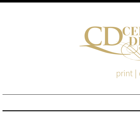
print |
M
S
EM