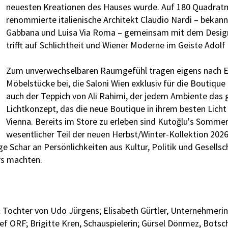
neuesten Kreationen des Hauses wurde. Auf 180 Quadratmet
renommierte italienische Architekt Claudio Nardi – bekannt
Gabbana und Luisa Via Roma – gemeinsam mit dem Designe
trifft auf Schlichtheit und Wiener Moderne im Geiste Adolf 
Zum unverwechselbaren Raumgefühl tragen eigens nach En
Möbelstücke bei, die Saloni Wien exklusiv für die Boutique 
auch der Teppich von Ali Rahimi, der jedem Ambiente das 
Lichtkonzept, das die neue Boutique in ihrem besten Licht
Vienna. Bereits im Store zu erleben sind Kutoğlu's Somme
wesentlicher Teil der neuen Herbst/Winter-Kollektion 2026
 Schar an Persönlichkeiten aus Kultur, Politik und Gesellsc
rs machten.
 & Tochter von Udo Jürgens; Elisabeth Gürtler, Unternehmerin
ef ORF; Brigitte Kren, Schauspielerin; Gürsel Dönmez, Botsch