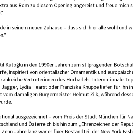
extra aus Rom zu diesem Opening angereist und freue mich seh
.“
ude in seinem neuen Zuhause – dass sich hier alle wohl und w
n.“
Atıl Kutoğlu in den 1990er Jahren zum stilprägenden Botscha
fe, inspiriert von orientalischer Ornamentik und europäisch
zahlreiche Vertreterinnen des Hochadels. Internationale T
Jagger, Lydia Hearst oder Franziska Knuppe liefen für ihn in
tzt vom damaligen Bürgermeister Helmut Zilk, während desse
wurde.
national ausgezeichnet – vom Preis der Stadt München für N
tschland und Österreich bis hin zum „Ehrenzeichen der Repub
 Zehn Jahre lang war er fixer Bestandteil der New York Fas