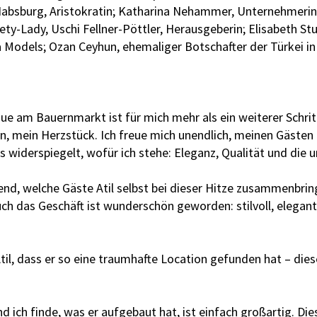
a Habsburg, Aristokratin; Katharina Nehammer, Unternehmerin
y-Lady, Uschi Fellner-Pöttler, Herausgeberin; Elisabeth Stump
a Models; Ozan Ceyhun, ehemaliger Botschafter der Türkei in 
ue am Bauernmarkt ist für mich mehr als ein weiterer Schritt
on, mein Herzstück. Ich freue mich unendlich, meinen Gäste
 widerspiegelt, wofür ich stehe: Eleganz, Qualität und die 
end, welche Gäste Atil selbst bei dieser Hitze zusammenbring
Auch das Geschäft ist wunderschön geworden: stilvoll, elegan
l, dass er so eine traumhafte Location gefunden hat – dieser
 und ich finde, was er aufgebaut hat, ist einfach großartig. 