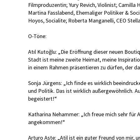
Filmproduzentin; Yury Revich, Violinist; Camill
Martina Fasslabend, Ehemaliger Politiker & Societ
Hoyos, Socialite; Roberta Manganelli, CEO Stell
O-Töne:
Atıl Kutoğlu: „Die Eröffnung dieser neuen Boutiq
Stadt ist meine zweite Heimat, meine Inspirati
in einem Rahmen präsentieren zu dürfen, der das
Sonja Jürgens: „Ich finde es wirklich beeindruck
und Politik. Das ist wirklich außergewöhnlich. 
begeistert!“
Katharina Nehammer: „Ich freue mich sehr für Ati
angekommen!“
Arturo Aste: „Atil ist ein guter Freund von mir,