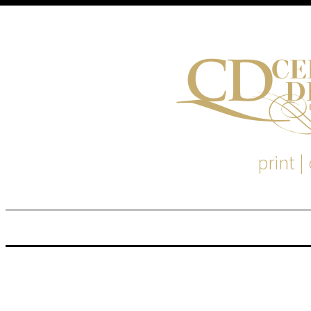
print |
M
S
EM