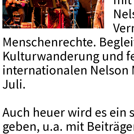
MEDIADAT
Nel
K
Ver
Menschenrechte. Begleit
Kulturwanderung und fe
internationalen Nelson
Juli.
Auch heuer wird es ei
geben, u.a. mit Beiträg