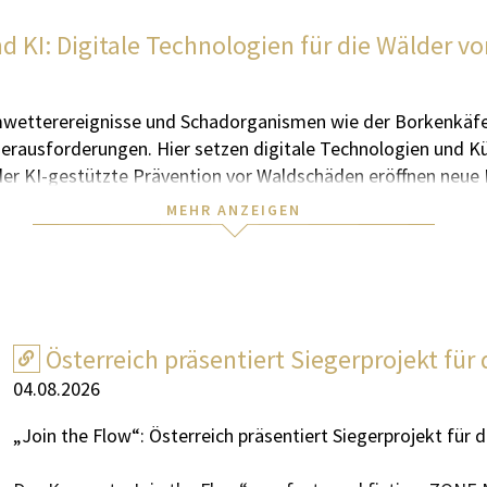
nd KI: Digitale Technologien für die Wälder 
wetterereignisse und Schadorganismen wie der Borkenkäfe
rausforderungen. Hier setzen digitale Technologien und Küns
r KI-gestützte Prävention vor Waldschäden eröffnen neue 
zen. Dafür arbeitet Tirol eng mit den Partnerregionen der A
MEHR ANZEIGEN
 auf drei Jahre angelegtes Projekt. Die ersten Erkenntniss
wie der Analyse aktueller Entwicklungen flossen bereits in
igente Forstwirtschaft. Der Plan zeigt zentrale Handlungsfeld
Österreich präsentiert Siegerprojekt für
er Forstwirtschaft
04.08.2026
dlingsbekämpfung – moderne Technologien können einen wic
„Join the Flow“: Österreich präsentiert Siegerprojekt für 
ionsplan klar, dass es nicht nur um technische Innovationen
 von Know-how. Unser Ziel ist es, digitale Technologien sow