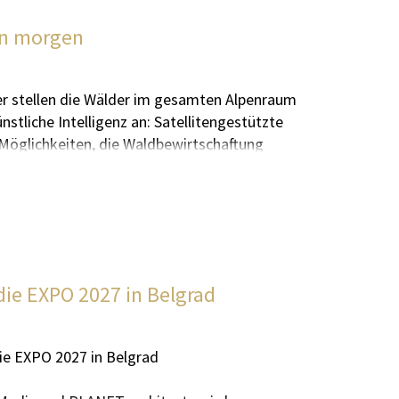
von morgen
r stellen die Wälder im gesamten Alpenraum
tliche Intelligenz an: Satellitengestützte
Möglichkeiten, die Waldbewirtschaftung
RGE ALP zusammen: Das Land Tirol leitet ein
e aus dem Austausch mit ExpertInnen der
 den Aktionsplan „Smart Forestry“ ein – also
er und Empfehlungen auf und dient als
 die EXPO 2027 in Belgrad
htigen Beitrag leisten, unsere Wälder
die EXPO 2027 in Belgrad
 geht, sondern ebenso um gemeinsame
ie Künstliche Intelligenz dort einzusetzen,